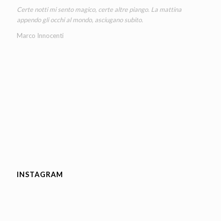
Certe notti mi sento magico, certe altre piango. La mattina
appendo gli occhi al mondo, asciugano subito.
Marco Innocenti
INSTAGRAM