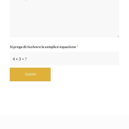
Si prega di risolvere la semplice equazione
*
4 + 3 = ?