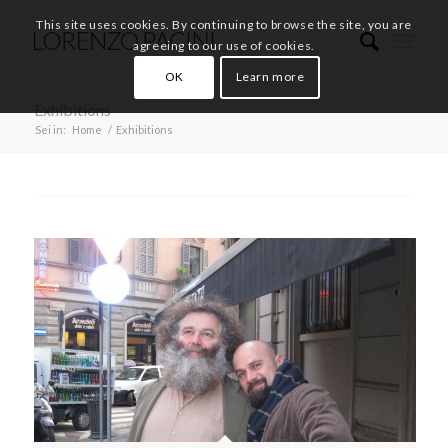
This site uses cookies. By continuing to browse the site, you are
agreeing to our use of cookies.
OK
Learn more
Exhibitions
Sei in:
Home
/
Exhibitions