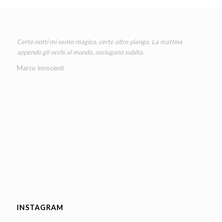
Certe notti mi sento magico, certe altre piango. La mattina
appendo gli occhi al mondo, asciugano subito.
Marco Innocenti
INSTAGRAM